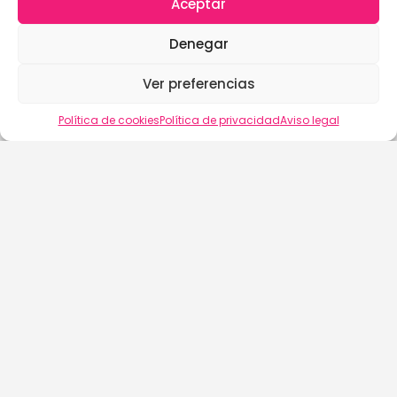
Aceptar
Denegar
Ver preferencias
Política de cookies
Política de privacidad
Aviso legal
buscalix
Aviso Legal
Política de Cookies (EU)
Política de Privacidad
Términos y Condiciones