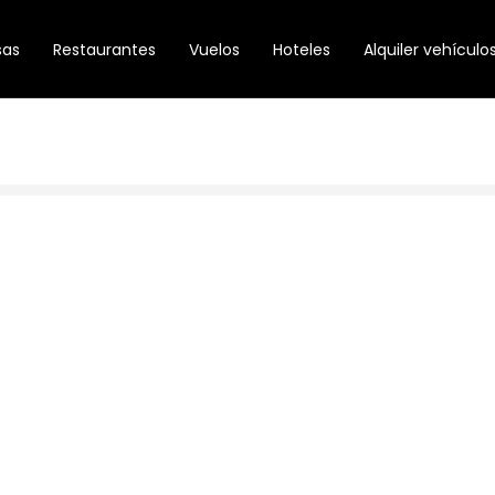
sas
Restaurantes
Vuelos
Hoteles
Alquiler vehículo
Accede
Regístrate