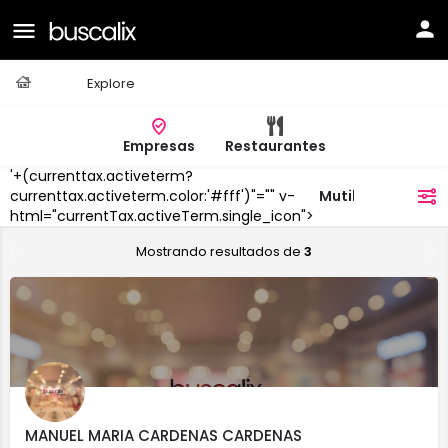
Casa
Explore
Empresas
Restaurantes
'+(currenttax.activeterm?
Mutilva/Mutiloa
currenttax.activeterm.color:'#fff')"="" v-
filtros
html="currentTax.activeTerm.single_icon">
Mostrando resultados de
3
MANUEL MARIA CARDENAS CARDENAS