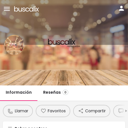
RESTAURANTE LA LIEBRE
Teléfono:
Llamar
Chat
925 545 277
Información
Reseñas
0
Llamar
Favoritos
Compartir
R