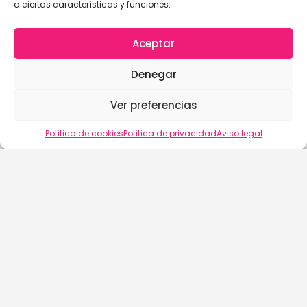
a ciertas características y funciones.
Aceptar
Denegar
Ver preferencias
Política de cookies
Política de privacidad
Aviso legal
buscalix
Aviso Legal
Política de Cookies (EU)
Política de Privacidad
Términos y Condiciones