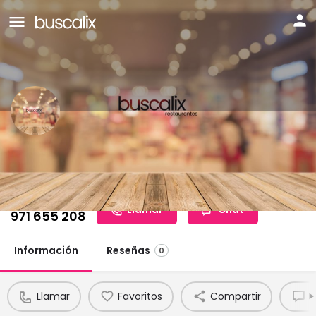
ASADOR ARGENTINO CALA
GALIOTA
Teléfono:
Llamar
Chat
971 655 208
Información
Reseñas
0
Llamar
Favoritos
Compartir
R