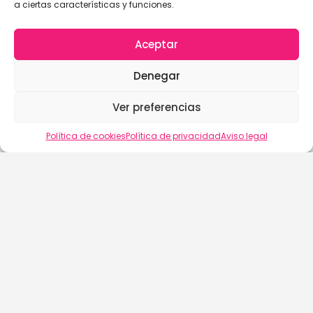
a ciertas características y funciones.
Aceptar
Denegar
Ver preferencias
Política de cookies
Política de privacidad
Aviso legal
buscalix
Aviso Legal
Política de Cookies (EU)
Política de Privacidad
Términos y Condiciones