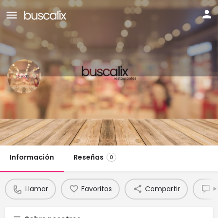
EL CENTRE
Teléfono:
Llamar
Chat
973 524 425
Información
Reseñas
0
Llamar
Favoritos
Compartir
R