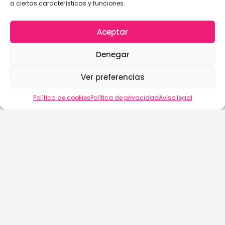
a ciertas características y funciones.
Aceptar
Denegar
Ver preferencias
Política de cookies
Política de privacidad
Aviso legal
buscalix
Aviso Legal
Política de Cookies (EU)
Política de Privacidad
Términos y Condiciones