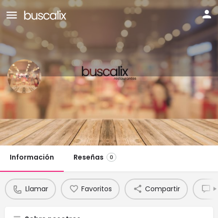
Restaurante El Refugio
Teléfono:
Llamar
Chat
987 631 592
Información
Reseñas
0
Llamar
Favoritos
Compartir
R