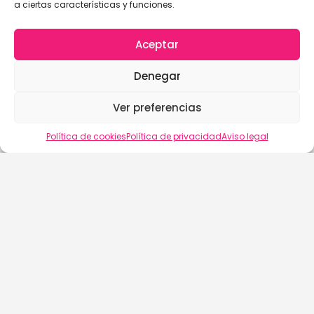
a ciertas características y funciones.
Aceptar
Denegar
Ver preferencias
Política de cookies
Política de privacidad
Aviso legal
buscalix
Aviso Legal
Política de Cookies (EU)
Política de Privacidad
Términos y Condiciones