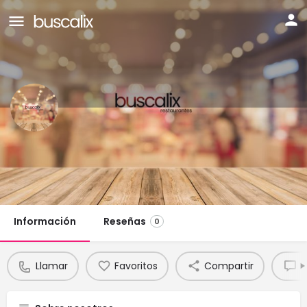
QUATRE FOCS
Teléfono:
Llamar
Chat
972 594 097
Información
Reseñas
0
Llamar
Favoritos
Compartir
R