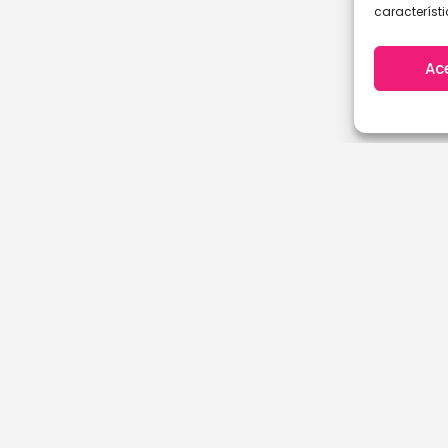
característi
Ac
A Coruña
Cantabria
Álava
Castellón
Albacete
Ciudad Real
Alicante
Córdoba
Almería
Cuenca
Asturias
Girona
Ávila
Granada
Badajoz
Guadalajara
Baleares
Guipuzcoa