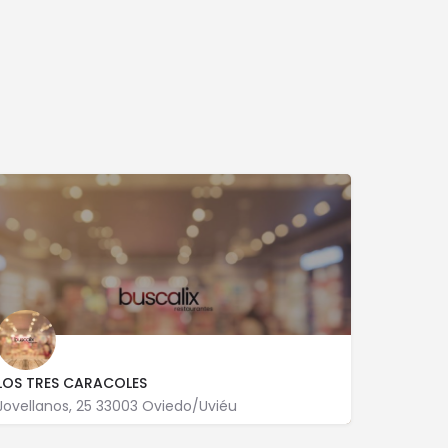
LOS TRES CARACOLES
Jovellanos, 25 33003 Oviedo/Uviéu
985 207 789