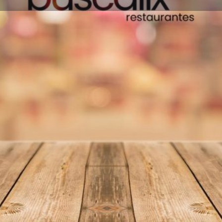
Información
Reseñas
0
Favoritos
Compartir
Reseñas
I