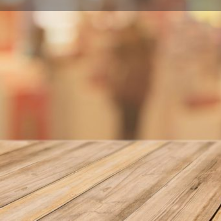
Llamar
Sobre nosotros
Precio medio: 50,00
Leopoldo Alas, 2 BAJO 33008 Oviedo/Uviéu
Localidad
Oviedo/Uviéu