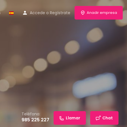
s
Accede
o
Regístrate
Anadir empresa
Teléfono:
Llamar
Chat
985 225 227