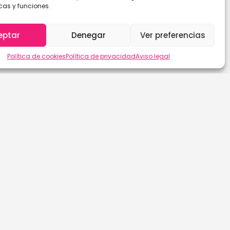
cas y funciones.
eptar
Denegar
Ver preferencias
Política de cookies
Política de privacidad
Aviso legal
Las Palmas de G.C.
Sevilla
León
Soria
Lleida
Tarragona
Lugo
Tenerife
Madrid
Teruel
Málaga
Toledo
Murcia
Valencia
Navarra
Valladolid
Ourense
Vizcaya