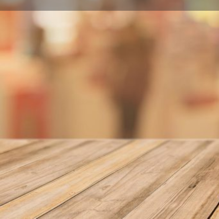
Llamar
Sobre nosotros
Ctra. N-IV, KM 441,500 BAJO(JUNTO ESTAC.SER 4
Localidad
Écija