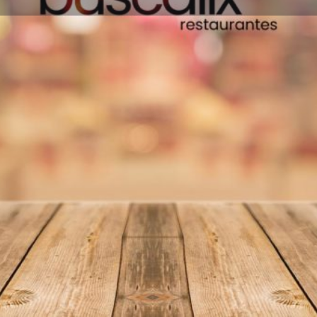
Información
Reseñas
0
Favoritos
Compartir
Reseñas
I
1400 Écija