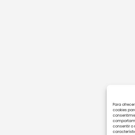
Para ofrece
cookies par
consentimie
comportamie
consentir o 
característi