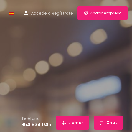
s
Accede
o
Regístrate
Anadir empresa
Teléfono:
Llamar
Chat
954 834 045