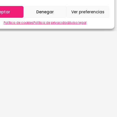
eptar
Denegar
Ver preferencias
Política de cookies
Política de privacidad
Aviso legal
Las Palmas de G.C.
Sevilla
León
Soria
Lleida
Tarragona
Lugo
Tenerife
Madrid
Teruel
Málaga
Toledo
Murcia
Valencia
Navarra
Valladolid
Ourense
Vizcaya
Palencia
Zamora