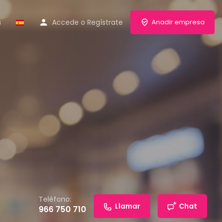
s
Accede
o
Regístrate
Anadir empresa
Teléfono:
Llamar
Chat
966 750 710