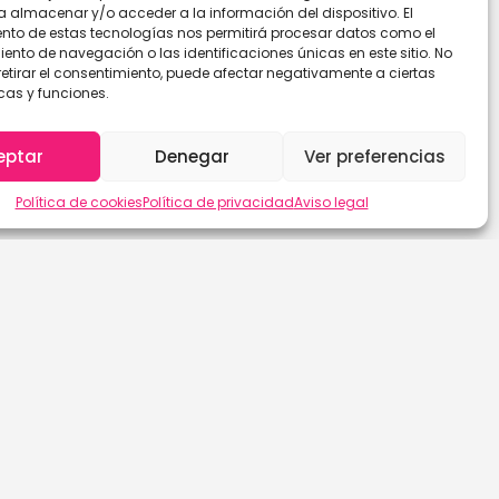
a almacenar y/o acceder a la información del dispositivo. El
nto de estas tecnologías nos permitirá procesar datos como el
nto de navegación o las identificaciones únicas en este sitio. No
retirar el consentimiento, puede afectar negativamente a ciertas
cas y funciones.
eptar
Denegar
Ver preferencias
Política de cookies
Política de privacidad
Aviso legal
Las Palmas de G.C.
Sevilla
León
Soria
Lleida
Tarragona
Lugo
Tenerife
Madrid
Teruel
Málaga
Toledo
Murcia
Valencia