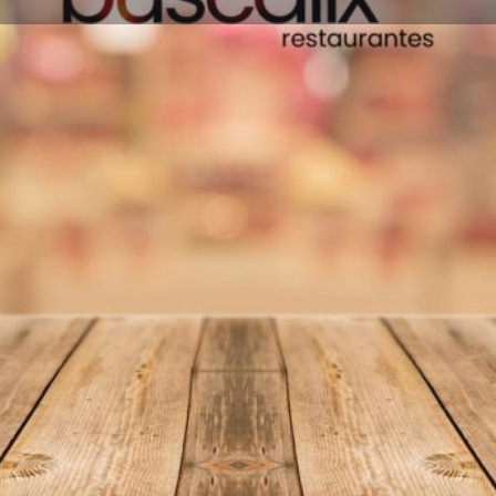
Información
Reseñas
0
Favoritos
Compartir
Reseñas
I