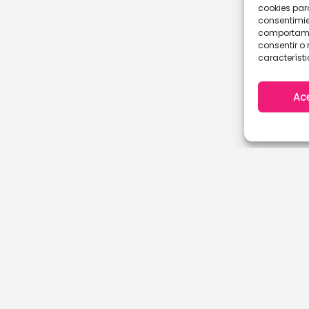
cookies par
consentimie
comportamie
consentir o 
característi
Ac
A Coruña
Cantabria
Álava
Castellón
Albacete
Ciudad Real
Alicante
Córdoba
Almería
Cuenca
Asturias
Girona
Ávila
Granada