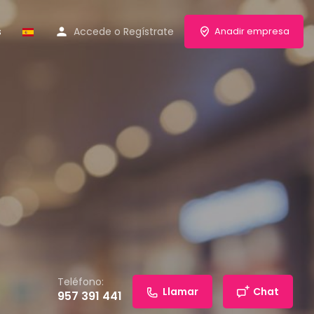
s
Accede
o
Regístrate
Anadir empresa
Teléfono:
Llamar
Chat
957 391 441