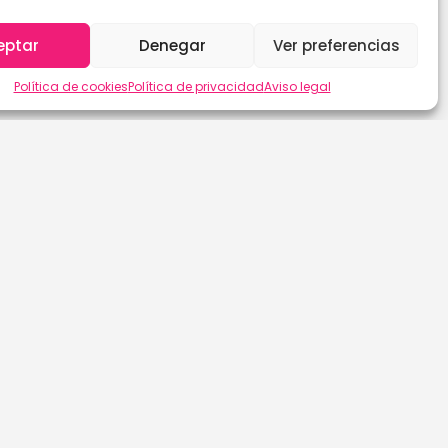
eptar
Denegar
Ver preferencias
Política de cookies
Política de privacidad
Aviso legal
Las Palmas de G.C.
Sevilla
León
Soria
Lleida
Tarragona
Lugo
Tenerife
Madrid
Teruel
Málaga
Toledo
Murcia
Valencia
Navarra
Valladolid
Ourense
Vizcaya
Palencia
Zamora