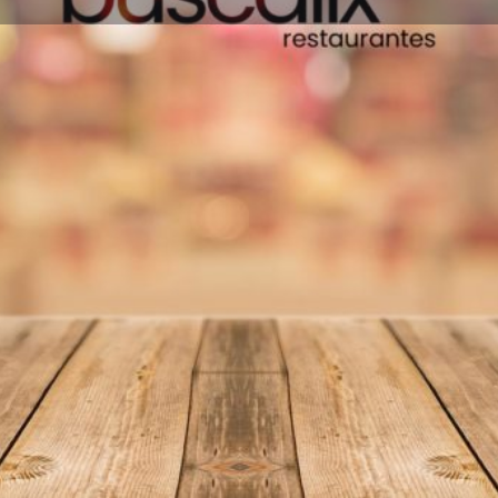
Información
Reseñas
0
Favoritos
Compartir
Reseñas
I