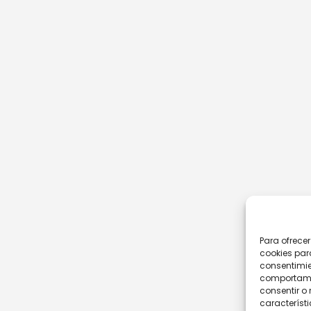
Para ofrece
cookies par
consentimie
comportamie
consentir o 
característi