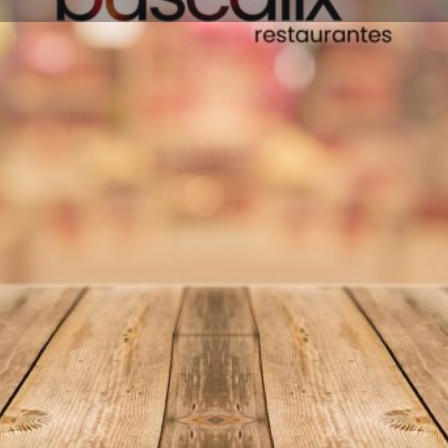
Información
Reseñas
0
Favoritos
Compartir
Reseñas
I