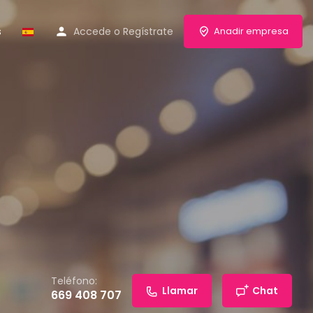
s
Accede
o
Regístrate
Anadir empresa
Teléfono:
Llamar
Chat
669 408 707