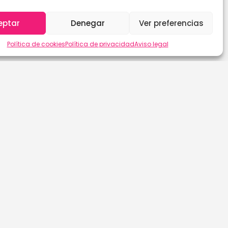
eptar
Denegar
Ver preferencias
Política de cookies
Política de privacidad
Aviso legal
Las Palmas de G.C.
Sevilla
León
Soria
Lleida
Tarragona
Lugo
Tenerife
Madrid
Teruel
Málaga
Toledo
Murcia
Valencia
Navarra
Valladolid
Ourense
Vizcaya
Palencia
Zamora