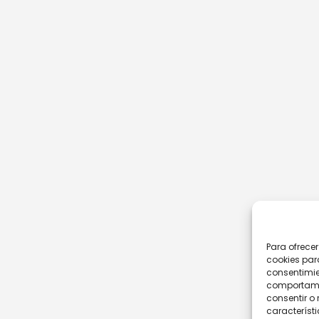
Para ofrece
cookies par
consentimie
comportamie
consentir o 
característi