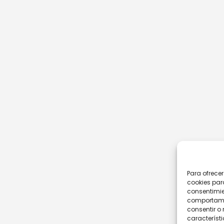
Para ofrece
cookies par
consentimie
comportamie
consentir o 
característi