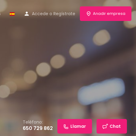
s
Accede
o
Regístrate
Anadir empresa
Teléfono:
Llamar
Chat
650 729 862