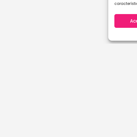
característi
Ac
A Coruña
Cantabria
Álava
Castellón
Albacete
Ciudad Real
Alicante
Córdoba
Almería
Cuenca
Asturias
Girona
Ávila
Granada
Badajoz
Guadalajara
Baleares
Guipuzcoa