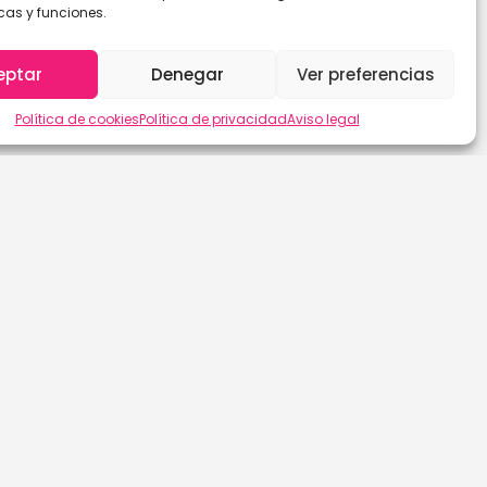
cas y funciones.
eptar
Denegar
Ver preferencias
Política de cookies
Política de privacidad
Aviso legal
Las Palmas de G.C.
Sevilla
León
Soria
Lleida
Tarragona
Lugo
Tenerife
Madrid
Teruel
Málaga
Toledo
Murcia
Valencia
Navarra
Valladolid
Ourense
Vizcaya