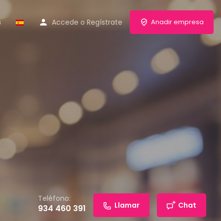
s
Accede
o
Regístrate
Anadir empresa
Teléfono:
Llamar
Chat
934 460 391