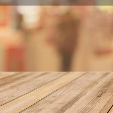
Llamar
Sobre nosotros
Precio medio: 35,00
Pg. Maragall, 107 BAJO 8041 Barcelona
Localidad
BARCELONA