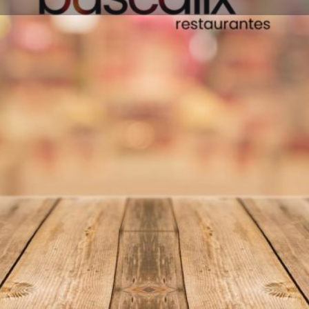
Información
Reseñas
0
Favoritos
Compartir
Reseñas
I