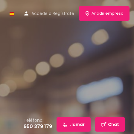
s
Accede
o
Regístrate
Anadir empresa
Teléfono:
Llamar
Chat
950 379 179