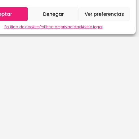
eptar
Denegar
Ver preferencias
Política de cookies
Política de privacidad
Aviso legal
Las Palmas de G.C.
Sevilla
León
Soria
Lleida
Tarragona
Lugo
Tenerife
Madrid
Teruel
Málaga
Toledo
Murcia
Valencia
Navarra
Valladolid
Ourense
Vizcaya
Palencia
Zamora