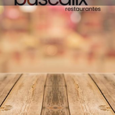
Información
Reseñas
0
Favoritos
Compartir
Reseñas
I