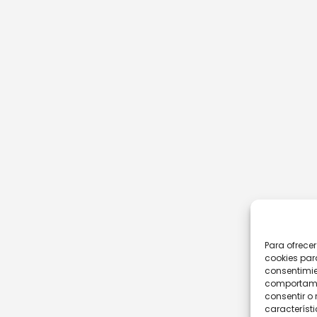
Para ofrece
cookies par
consentimie
comportamie
consentir o 
característi