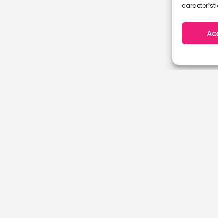
característi
Ac
A Coruña
Cantabria
Álava
Castellón
Albacete
Ciudad Real
Alicante
Córdoba
Almería
Cuenca
Asturias
Girona
Ávila
Granada
Badajoz
Guadalajara
Baleares
Guipuzcoa