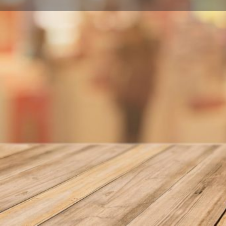
Llamar
Sobre nosotros
Precio medio: 25,00
Calle Portal de Molina, S/N 44100 Albarracín
Localidad
Albarracín