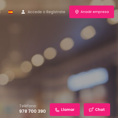
s
Accede
o
Regístrate
Anadir empresa
Teléfono:
Llamar
Chat
978 700 390