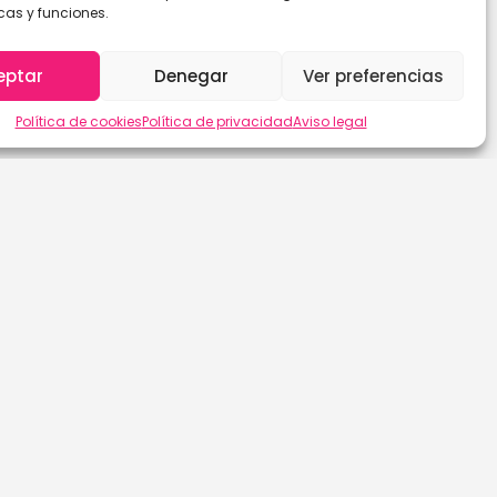
cas y funciones.
eptar
Denegar
Ver preferencias
Política de cookies
Política de privacidad
Aviso legal
Las Palmas de G.C.
Sevilla
León
Soria
Lleida
Tarragona
Lugo
Tenerife
Madrid
Teruel
Málaga
Toledo
Murcia
Valencia
Navarra
Valladolid
Ourense
Vizcaya