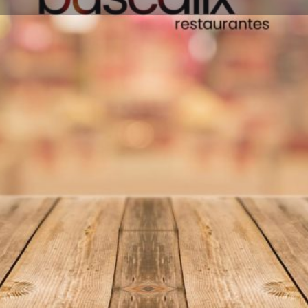
Información
Reseñas
0
Favoritos
Compartir
Reseñas
I