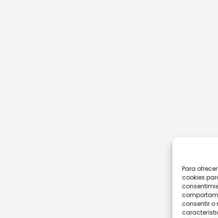
Para ofrece
cookies par
consentimie
comportamie
consentir o 
característi