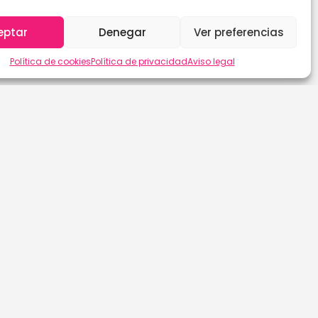
eptar
Denegar
Ver preferencias
Política de cookies
Política de privacidad
Aviso legal
Las Palmas de G.C.
Sevilla
León
Soria
Lleida
Tarragona
Lugo
Tenerife
Madrid
Teruel
Málaga
Toledo
Murcia
Valencia
Navarra
Valladolid
Ourense
Vizcaya
Palencia
Zamora