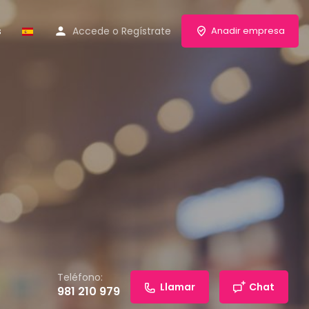
s
Accede
o
Regístrate
Anadir empresa
Teléfono:
Llamar
Chat
981 210 979