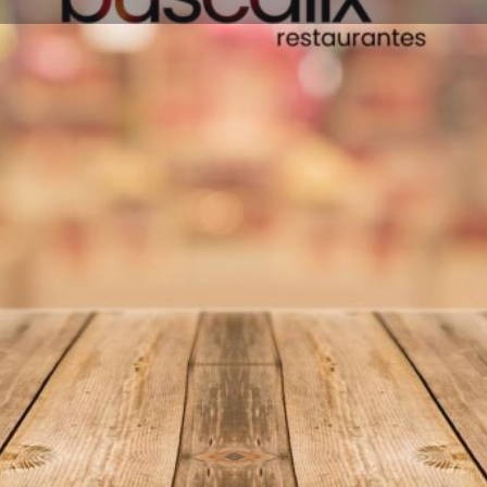
Información
Reseñas
0
Favoritos
Compartir
Reseñas
I