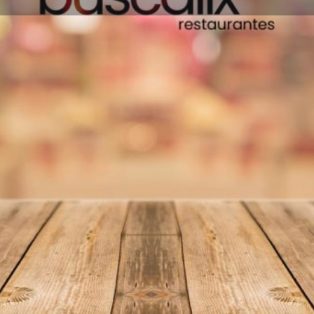
Información
Reseñas
0
Favoritos
Compartir
Reseñas
I
Sugerencias en la misma zona