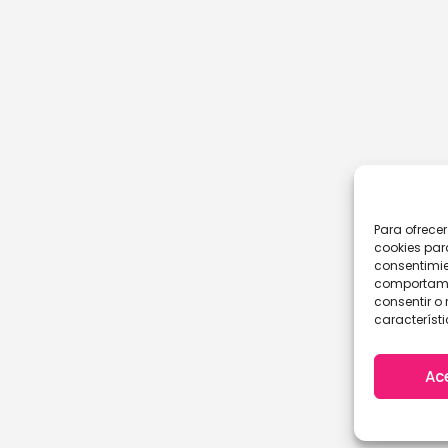
Para ofrece
cookies par
consentimie
comportamie
consentir o 
característi
Ac