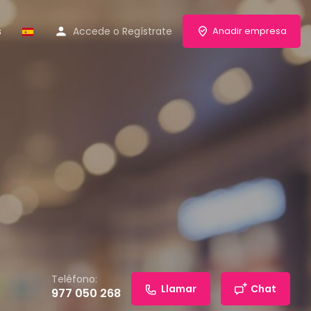
s
Accede
o
Regístrate
Anadir empresa
Teléfono:
Llamar
Chat
977 050 268