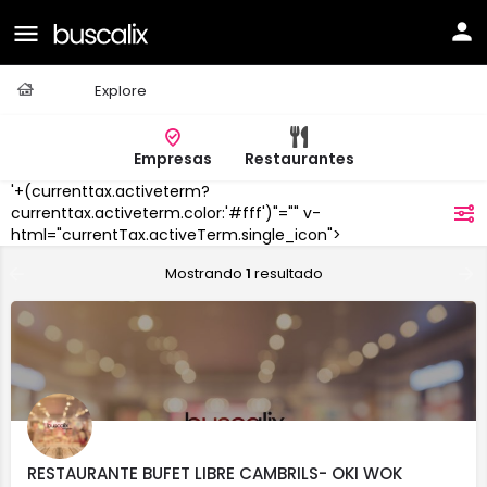
Casa
Explore
Empresas
Restaurantes
'+(currenttax.activeterm?
Vinyols
currenttax.activeterm.color:'#fff')"="" v-
filtros
html="currentTax.activeTerm.single_icon">
Mostrando
1
resultado
RESTAURANTE BUFET LIBRE CAMBRILS- OKI WOK