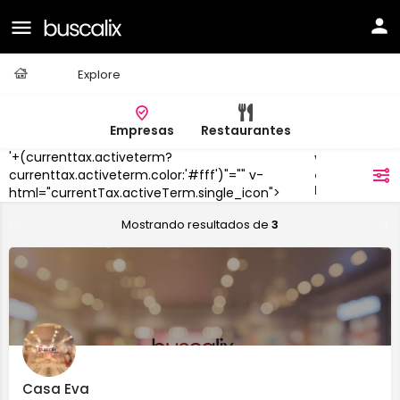
Casa
Explore
Empresas
Restaurantes
'+(currenttax.activeterm?
Villaobispo
de las
currenttax.activeterm.color:'#fff')"="" v-
filtros
Regueras
html="currentTax.activeTerm.single_icon">
Mostrando resultados de
3
Casa Eva