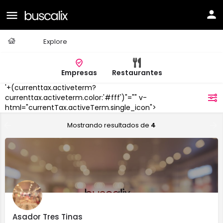
Casa
Explore
Empresas
Restaurantes
'+(currenttax.activeterm?
Viana
currenttax.activeterm.color:'#fff')"="" v-
filtros
html="currentTax.activeTerm.single_icon">
Mostrando resultados de
4
Asador Tres Tinas