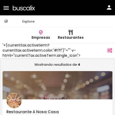
Casa
Explore
Empresas
Restaurantes
'+(currenttax.activeterm?
Viana
do
currenttax.activeterm.color:'#fff')"="" v-
filtros
Bolo
html="currentTax.activeTerm.single_icon">
Mostrando resultados de
4
Restaurante A Nosa Casa