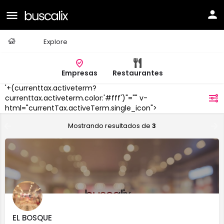
Casa
Explore
Empresas
Restaurantes
'+(currenttax.activeterm?
Valsaín
currenttax.activeterm.color:'#fff')"="" v-
filtros
html="currentTax.activeTerm.single_icon">
Mostrando resultados de
3
EL BOSQUE