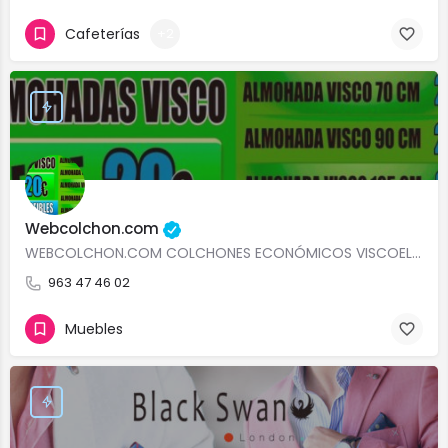
Cafeterías
+2
Webcolchon.com
WEBCOLCHON.COM COLCHONES ECONÓMICOS VISCOELÁSTICO LATEX ECO VALENCIA, ALMOHADA VISCOELÁSTICA ECONÓMICA…
963 47 46 02
Muebles