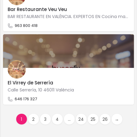
Bar Restaurante Veu Veu
BAR RESTAURANTE EN VALÈNCIA. EXPERTOS EN Cocina manchegaCocina de tapas y racionesCocina caseraCocina de…
963 800 418
El Virrey de Serrería
Calle Serrería, 10 46011 València
646 176 327
1
2
3
4
...
24
25
26
→