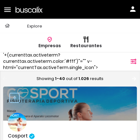
Casa
Explore
Empresas
Restaurantes
'+(currenttax.activeterm?
VALENCIA
currenttax.activeterm.color:'#fff')"="" v-
filtros
html="currentTax.activeTerm.single_icon">
Showing
1-40
out of
1.026
results
Cosport