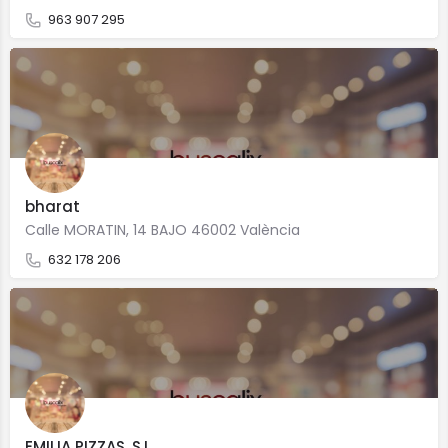
963 907 295
bharat
Calle MORATIN, 14 BAJO 46002 València
632 178 206
EMILIA PIZZAS, S.L.