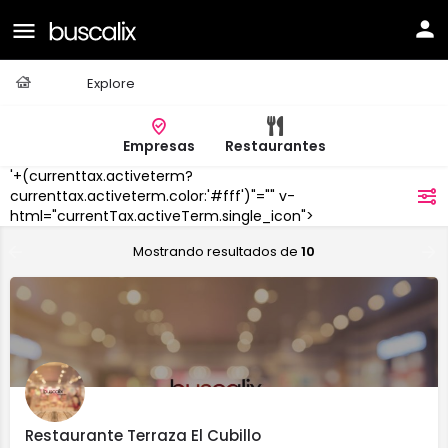
Casa
Explore
Empresas
Restaurantes
'+(currenttax.activeterm?
Telde
currenttax.activeterm.color:'#fff')"="" v-
filtros
html="currentTax.activeTerm.single_icon">
Mostrando resultados de
10
Restaurante Terraza El Cubillo