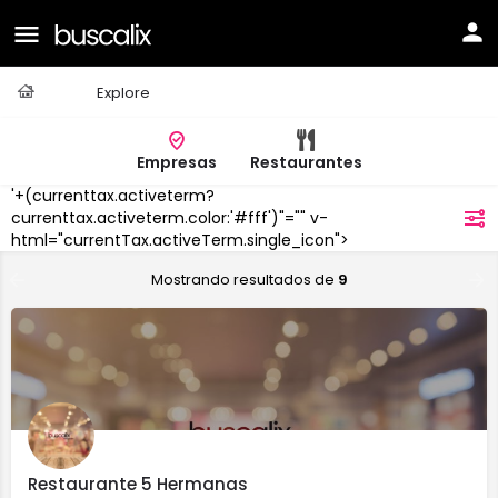
Casa
Explore
Empresas
Restaurantes
'+(currenttax.activeterm?
Tavernes
de la
currenttax.activeterm.color:'#fff')"="" v-
filtros
Valldigna
html="currentTax.activeTerm.single_icon">
Mostrando resultados de
9
Restaurante 5 Hermanas