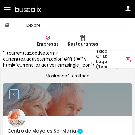
Casa
Explore
Empresas
Restaurantes
Taco,San
'+(currenttax.activeterm?
Cristobal De La
currenttax.activeterm.color:'#fff')"="" v-
filtros
Laguna
html="currentTax.activeTerm.single_icon">
(Tenerife)
Mostrando
1
resultado
Centro de Mayores Sor María