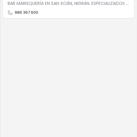
BAR MARISQUERÍA EN SAN XOÁN, NIGRÁN. ESPECIALIZADOS EN Cocina marineraCocina tradicionalCocina…
986 367 600