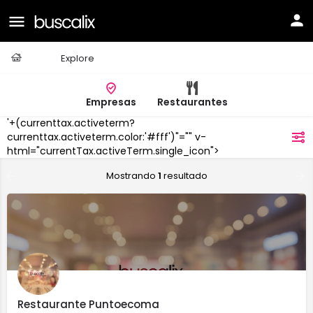
Casa
Explore
Empresas
Restaurantes
'+(currenttax.activeterm?
San
currenttax.activeterm.color:'#fff')"="" v-
filtros
Xoán
html="currentTax.activeTerm.single_icon">
Mostrando
1
resultado
Restaurante Puntoecoma