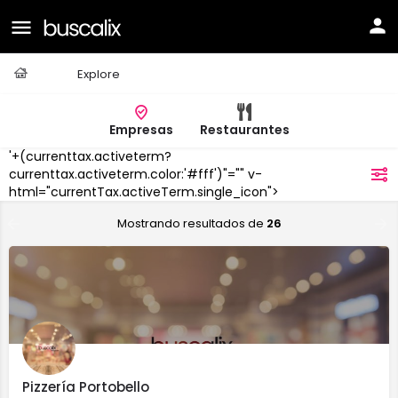
Casa
Explore
Empresas
Restaurantes
'+(currenttax.activeterm?
Roquetas
currenttax.activeterm.color:'#fff')"="" v-
filtros
de Mar
html="currentTax.activeTerm.single_icon">
Mostrando resultados de
26
Pizzería Portobello