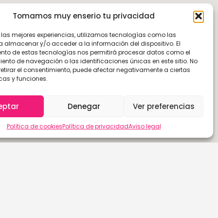
Tomamos muy enserio tu privacidad
r las mejores experiencias, utilizamos tecnologías como las
a almacenar y/o acceder a la información del dispositivo. El
nto de estas tecnologías nos permitirá procesar datos como el
nto de navegación o las identificaciones únicas en este sitio. No
retirar el consentimiento, puede afectar negativamente a ciertas
cas y funciones.
eptar
Denegar
Ver preferencias
Política de cookies
Política de privacidad
Aviso legal
Las Palmas de G.C.
Sevilla