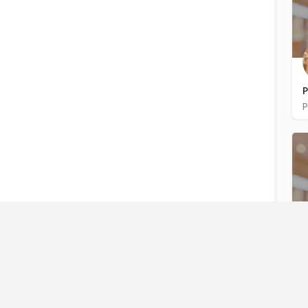
P
M
L