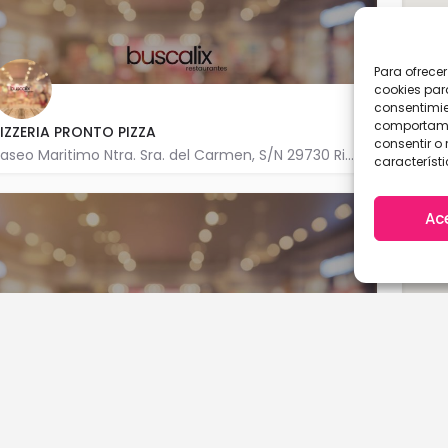
Para ofrece
cookies par
consentimie
comportamie
IZZERIA PRONTO PIZZA
consentir o 
Paseo Maritimo Ntra. Sra. del Carmen, S/N 29730 Rincón de la Victoria
característi
952 970 206
Ac
iluma Myr S.L.
imonero, S/N 29730 Rincón de la Victoria
A Coruña
Cantabria
952 406 019