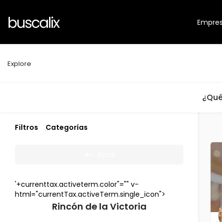
Empre
Explore
¿Qué
Filtros
Categorías
Atrás
'+currenttax.activeterm.color"="" v-
html="currentTax.activeTerm.single_icon">
Rincón de la Victoria