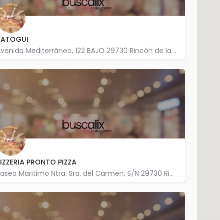
KATOGUI
Avenida Mediterráneo, 122 BAJO 29730 Rincón de la Victoria
952 970 372
IZZERIA PRONTO PIZZA
Paseo Maritimo Ntra. Sra. del Carmen, S/N 29730 Rincón de la Victoria
952 970 206