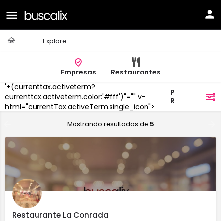
Casa
Explore
Empresas
Restaurantes
'+(currenttax.activeterm?
Puente la
currenttax.activeterm.color:'#fff')"="" v-
filtros
Reina/Gares
html="currentTax.activeTerm.single_icon">
Mostrando resultados de
5
Restaurante La Conrada