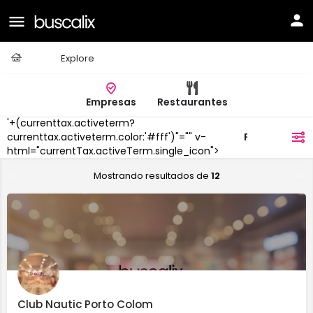
Casa
Explore
Empresas
Restaurantes
'+(currenttax.activeterm?
Portocolom
currenttax.activeterm.color:'#fff')"="" v-
filtros
html="currentTax.activeTerm.single_icon">
Mostrando resultados de
12
Club Nautic Porto Colom