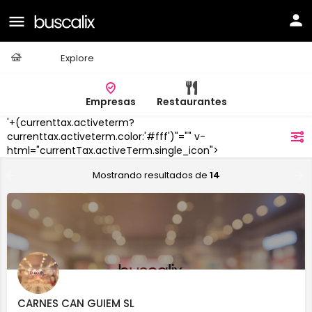
Casa
Explore
Empresas
Restaurantes
'+(currenttax.activeterm?
Porto
currenttax.activeterm.color:'#fff')"="" v-
filtros
Cristo
html="currentTax.activeTerm.single_icon">
Mostrando resultados de
14
CARNES CAN GUIEM SL