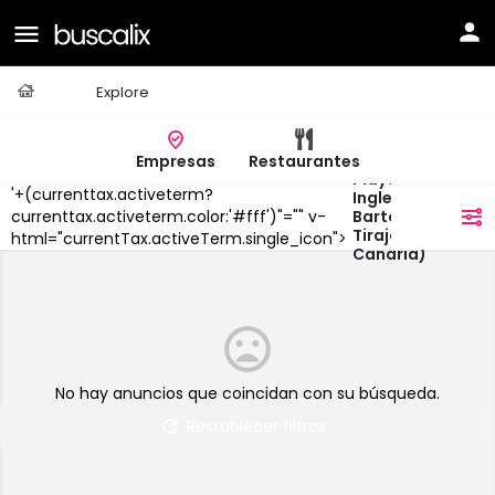
Casa
Explore
Empresas
Restaurantes
Playa Del
'+(currenttax.activeterm?
Ingles,San
Bartolome De
currenttax.activeterm.color:'#fff')"="" v-
filtros
Tirajana (Gran
html="currentTax.activeTerm.single_icon">
Canaria)
No hay anuncios que coincidan con su búsqueda.
Restablecer filtros