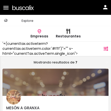
Casa
Explore
Empresas
Restaurantes
'+(currenttax.activeterm?
O
currenttax.activeterm.color:'#fff')"="" v-
filtros
Outeiro
html="currentTax.activeTerm.single_icon">
Mostrando resultados de
7
MESÓN A GRANXA