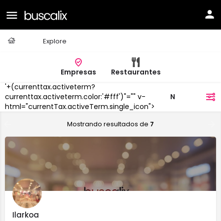
Casa
Explore
Empresas
Restaurantes
'+(currenttax.activeterm?
Noáin/Noain
currenttax.activeterm.color:'#fff')"="" v-
filtros
html="currentTax.activeTerm.single_icon">
Mostrando resultados de
7
Ilarkoa