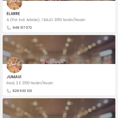
ELARRE
A (Pol. Ind. Arbide), 1 BAJO 31110 Noáin/Noain
948 317 072
JUMAVI
Real, 2 E 31110 Noáin/Noain
629 530 120