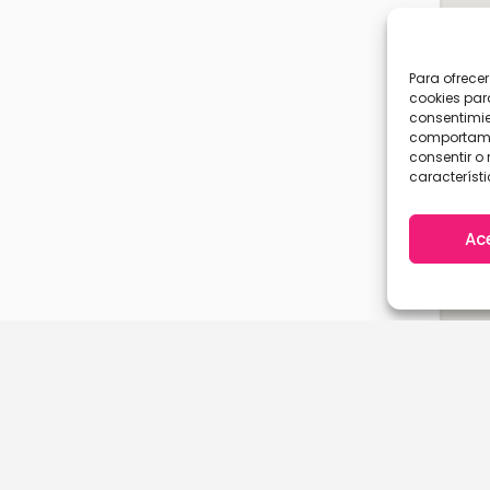
Para ofrece
cookies par
consentimie
comportamie
consentir o 
característi
Ac
A Coruña
Cantabria