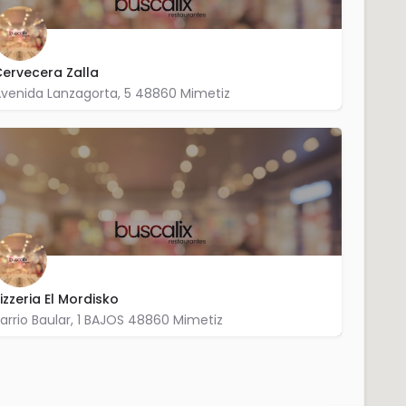
ervecera Zalla
venida Lanzagorta, 5 48860 Mimetiz
946 390 621
izzeria El Mordisko
arrio Baular, 1 BAJOS 48860 Mimetiz
946 122 666