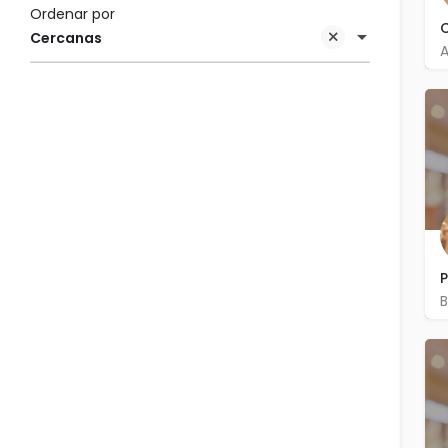
Ordenar por
Cercanas
A
P
B