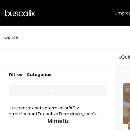
Empre
Explore
¿Qué
Filtros
Categorías
Atrás
'+currenttax.activeterm.color"="" v-
html="currentTax.activeTerm.single_icon">
Mimetiz