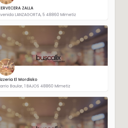
CERVECERA ZALLA
venida LANZAGORTA, 5 48860 Mimetiz
946 390 621
izzeria El Mordisko
arrio Baular, 1 BAJOS 48860 Mimetiz
946 122 666