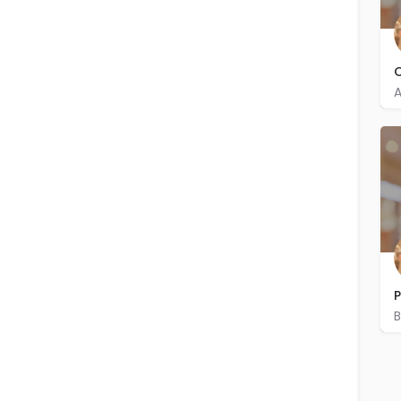
C
A
P
B