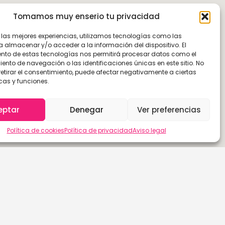
Tomamos muy enserio tu privacidad
r las mejores experiencias, utilizamos tecnologías como las
a almacenar y/o acceder a la información del dispositivo. El
nto de estas tecnologías nos permitirá procesar datos como el
nto de navegación o las identificaciones únicas en este sitio. No
retirar el consentimiento, puede afectar negativamente a ciertas
cas y funciones.
eptar
Denegar
Ver preferencias
Política de cookies
Política de privacidad
Aviso legal
Las Palmas de G.C.
Sevilla