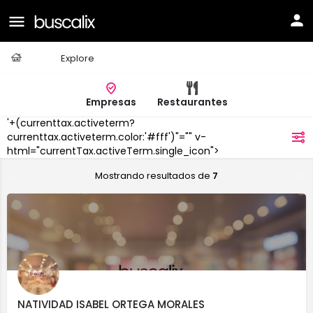
Casa
Explore
Empresas
Restaurantes
'+(currenttax.activeterm?
Maracena
currenttax.activeterm.color:'#fff')"="" v-
filtros
html="currentTax.activeTerm.single_icon">
Mostrando resultados de
7
NATIVIDAD ISABEL ORTEGA MORALES