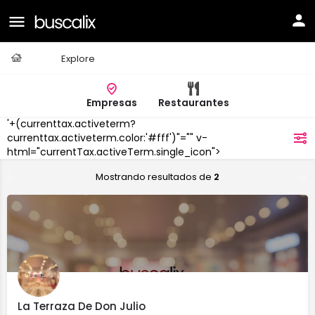
Casa
Explore
Empresas
Restaurantes
'+(currenttax.activeterm?
Les
currenttax.activeterm.color:'#fff')"="" v-
filtros
Ànimes
html="currentTax.activeTerm.single_icon">
Mostrando resultados de
2
La Terraza De Don Julio