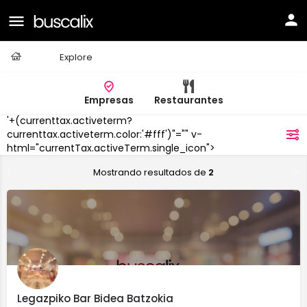
Casa
Explore
Empresas
Restaurantes
'+(currenttax.activeterm?
Legazpi
currenttax.activeterm.color:'#fff')"="" v-
filtros
html="currentTax.activeTerm.single_icon">
Mostrando resultados de
2
Legazpiko Bar Bidea Batzokia