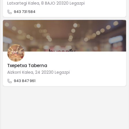
Latxartegi Kalea, 8 BAJO 20320 Legazpi
943 731 584
Txepetxa Taberna
Aizkorri Kalea, 24 20230 Legazpi
943 847 961