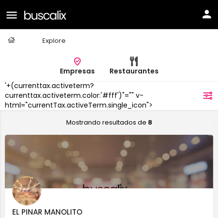
Casa
Explore
Empresas
Restaurantes
'+(currenttax.activeterm?
La
currenttax.activeterm.color:'#fff')"="" v-
filtros
Zubia
html="currentTax.activeTerm.single_icon">
Mostrando resultados de
8
EL PINAR MANOLITO