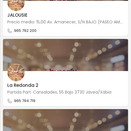
JALOUSIE
Precio medio: 15,00 Av. Amanecer, S/N BAJO (PASEO AMANECER) 3730 Jávea/Xàbia
965 792 200
La Redonda 2
Partida Part. Cansalades, 55 Bajo 3730 Jávea/Xàbia
965 794 719