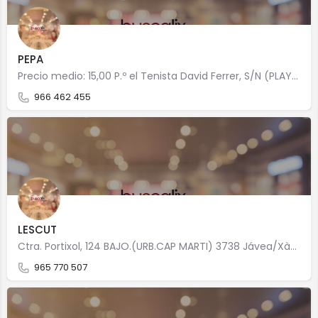
PEPA
Precio medio: 15,00 P.º el Tenista David Ferrer, S/N (PLAYA DEL ARENAL) 3730 Jávea/Xàbia
966 462 455
LESCUT
Ctra. Portixol, 124 BAJO.(URB.CAP MARTI) 3738 Jávea/Xàbia
965 770 507