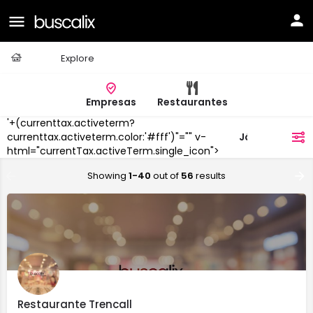
Casa
Explore
Empresas
Restaurantes
'+(currenttax.activeterm?
Jávea/Xàbia
currenttax.activeterm.color:'#fff')"="" v-
filtros
html="currentTax.activeTerm.single_icon">
Showing
1-40
out of
56
results
Restaurante Trencall