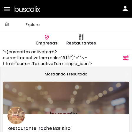
Casa
Explore
Empresas
Restaurantes
'+(currenttax.activeterm?
Irache
currenttax.activeterm.color:'#fff')"="" v-
filtros
html="currentTax.activeTerm.single_icon">
Mostrando
1
resultado
Restaurante Irache Bar Kirol