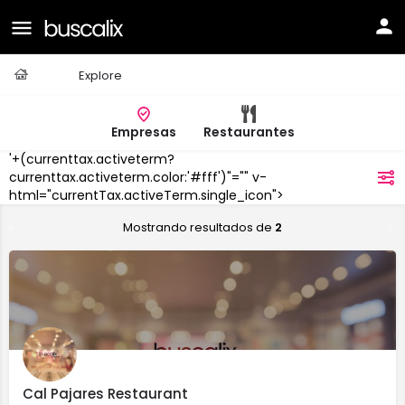
Casa
Explore
Empresas
Restaurantes
'+(currenttax.activeterm?
Gironella
currenttax.activeterm.color:'#fff')"="" v-
filtros
html="currentTax.activeTerm.single_icon">
Mostrando resultados de
2
Cal Pajares Restaurant