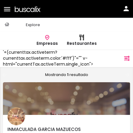
Casa
Explore
Empresas
Restaurantes
'+(currenttax.activeterm?
Gerena
currenttax.activeterm.color:'#fff')"="" v-
filtros
html="currentTax.activeTerm.single_icon">
Mostrando
1
resultado
INMACULADA GARCIA MAZUECOS