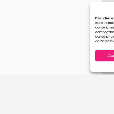
Para ofrece
cookies par
consentimie
comportamie
consentir o 
característi
Ac
A Coruña
Cantabria