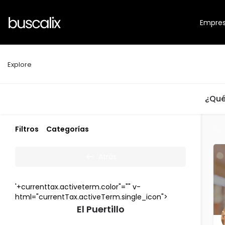
Empre
Explore
¿Qué
Filtros
Categorías
Atrás
'+currenttax.activeterm.color"="" v-
html="currentTax.activeTerm.single_icon">
El Puertillo