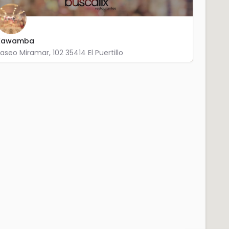
Kawamba
aseo Miramar, 102 35414 El Puertillo
928 626 990