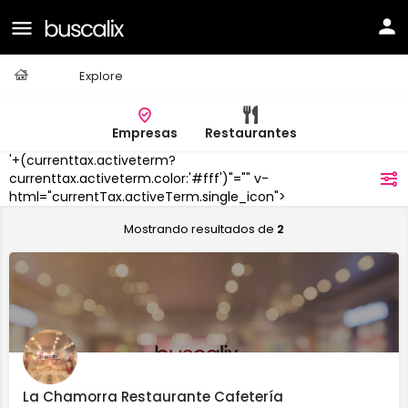
Casa
Explore
Empresas
Restaurantes
'+(currenttax.activeterm?
Dueñas
currenttax.activeterm.color:'#fff')"="" v-
filtros
html="currentTax.activeTerm.single_icon">
Mostrando resultados de
2
La Chamorra Restaurante Cafetería