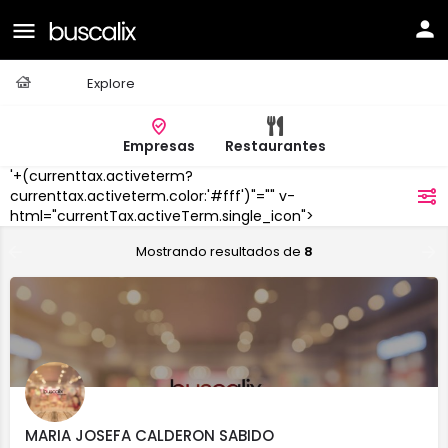
Casa
Explore
Empresas
Restaurantes
'+(currenttax.activeterm?
Don
currenttax.activeterm.color:'#fff')"="" v-
filtros
Benito
html="currentTax.activeTerm.single_icon">
Mostrando resultados de
8
MARIA JOSEFA CALDERON SABIDO