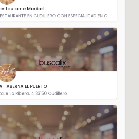
estaurante Maribel
RESTAURANTE EN CUDILLERO CON ESPECIALIDAD EN Cocina caseraCocina asturiana Calle Piñera s/n 33159 Cudillero
985 590 247
A TABERNA EL PUERTO
alle La Ribera, 4 33150 Cudillero
985 590 477