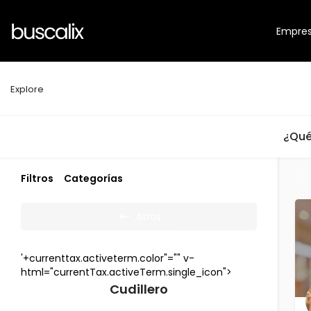
Empre
Explore
¿Qué
Filtros
Categorías
Atrás
'+currenttax.activeterm.color"="" v-
html="currentTax.activeTerm.single_icon">
Cudillero