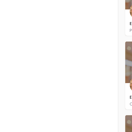
E
E
C