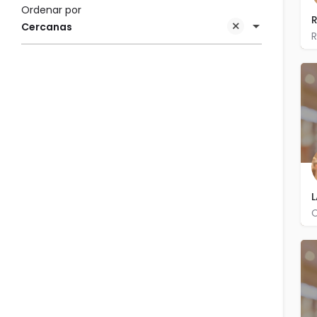
Ordenar por
R
Cercanas
L
C