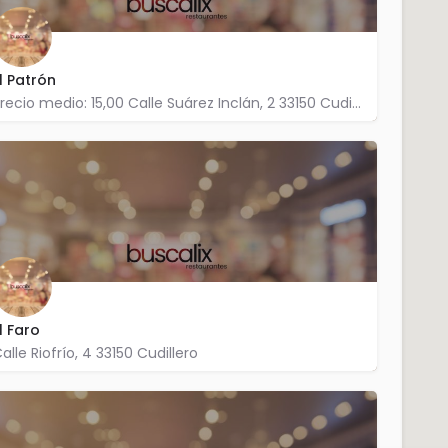
l Patrón
Precio medio: 15,00 Calle Suárez Inclán, 2 33150 Cudillero
984 833 502
l Faro
alle Riofrío, 4 33150 Cudillero
985 591 532