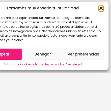
Tomamos muy enserio tu privacidad
r las mejores experiencias, utilizamos tecnologías como las
a almacenar y/o acceder a la información del dispositivo. El
nto de estas tecnologías nos permitirá procesar datos como el
nto de navegación o las identificaciones únicas en este sitio. No
retirar el consentimiento, puede afectar negativamente a ciertas
cas y funciones.
eptar
Denegar
Ver preferencias
Política de cookies
Política de privacidad
Aviso legal
Las Palmas de G.C.
Sevilla