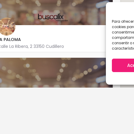
Para ofrece
cookies par
consentimie
comportamie
LA PALOMA
consentir o 
alle La Ribera, 2 33150 Cudillero
característi
985 590 579
Ac
LA PALOMA
alle La Ribera, 2 33150 Cudillero
A Coruña
Cantabria
985 590 579